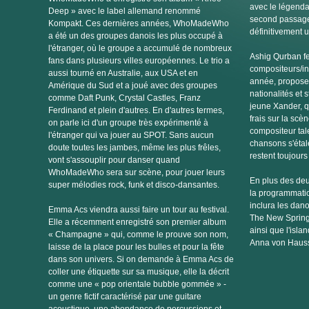
avec le légenda
Deep » avec le label allemand renommé
second passage 
Kompakt. Ces dernières années, WhoMadeWho
définitivement u
a été un des groupes danois les plus occupé à
l'étranger, où le groupe a accumulé de nombreux
Ashig Qurban fe
fans dans plusieurs villes européennes. Le trio a
compositeurs/in
aussi tourné en Australie, aux USA et en
année, propose h
Amérique du Sud et a joué avec des groupes
nationalités et s
comme Daft Punk, Crystal Castles, Franz
jeune Xander, qu
Ferdinand et plein d'autres. En d'autres termes,
frais sur la scè
on parle ici d'un groupe très expérimenté à
compositeur tal
l'étranger qui va jouer au SPOT. Sans aucun
chansons s'étal
doute toutes les jambes, même les plus frêles,
restent toujours
vont s'assouplir pour danser quand
WhoMadeWho sera sur scène, pour jouer leurs
En plus des deu
super mélodies rock, funk et disco-dansantes.
la programmatio
inclura les dano
Emma Acs viendra aussi faire un tour au festival.
The New Spring
Elle a récemment enregistré son premier album
ainsi que l'isla
« Champagne » qui, comme le prouve son nom,
Anna von Hauss
laisse de la place pour les bulles et pour la fête
dans son univers. Si on demande à Emma Acs de
coller une étiquette sur sa musique, elle la décrit
comme une « pop orientale bubble gommée » -
un genre fictif caractérisé par une guitare